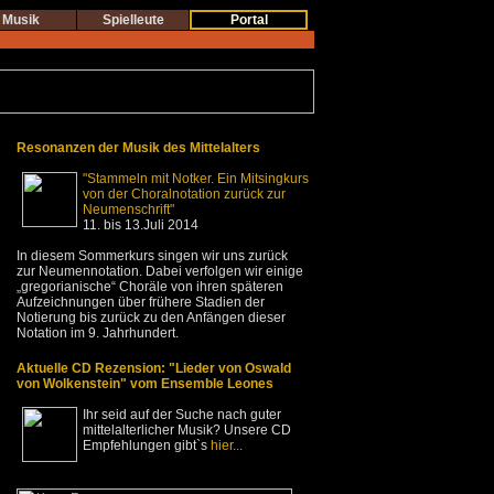
Musik
Spielleute
Portal
Resonanzen der Musik des Mittelalters
"Stammeln mit Notker. Ein Mitsingkurs
von der Choralnotation zurück zur
Neumenschrift"
11. bis 13.Juli 2014
In diesem Sommerkurs singen wir uns zurück
zur Neumennotation. Dabei verfolgen wir einige
„gregorianische“ Choräle von ihren späteren
Aufzeichnungen über frühere Stadien der
Notierung bis zurück zu den Anfängen dieser
Notation im 9. Jahrhundert.
Aktuelle CD Rezension: "Lieder von Oswald
von Wolkenstein" vom Ensemble Leones
Ihr seid auf der Suche nach guter
mittelalterlicher Musik? Unsere CD
Empfehlungen gibt`s
hier...