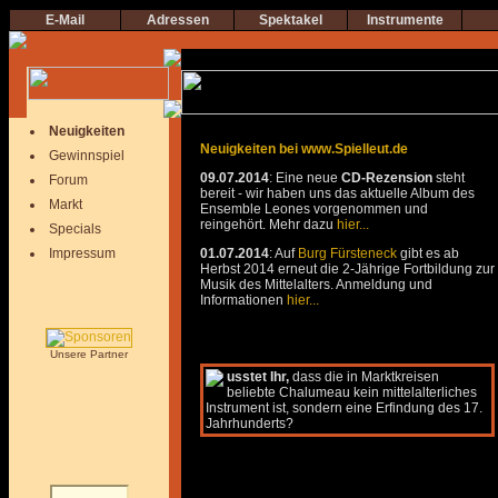
E-Mail
Adressen
Spektakel
Instrumente
Neuigkeiten
Neuigkeiten bei www.Spielleut.de
Gewinnspiel
09.07.2014
: Eine neue
CD-Rezension
steht
Forum
bereit - wir haben uns das aktuelle Album des
Markt
Ensemble Leones vorgenommen und
reingehört. Mehr dazu
hier...
Specials
Impressum
01.07.2014
: Auf
Burg Fürsteneck
gibt es ab
Herbst 2014 erneut die 2-Jährige Fortbildung zur
Musik des Mittelalters. Anmeldung und
Informationen
hier...
Unsere Partner
usstet Ihr,
dass die in Marktkreisen
beliebte Chalumeau kein mittelalterliches
Instrument ist, sondern eine Erfindung des 17.
Jahrhunderts?